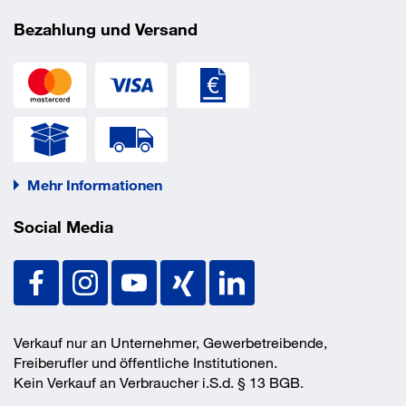
einreihige Stiftanordnung mit 5 geteilten
Stiftzuhaltungen
Bezahlung und Versand
zertifiziert nach DIN 18252 Klasse P 2
DIN EN 1303 Klasse 4
Angriffswiderstand 0 (Standard)
incl. 3 Schlüsseln und Profilzylinder-Befestigungs-
Schraube M 5 x 80 mm
verschiedenschließend
einzeln Karton verpackt
Mehr Informationen
Technische Daten
Social Media
Weitere technische Eigenschaften:
Material: Messing
Norm: DIN 18252
Klasse: 4
Verkauf nur an Unternehmer, Gewerbetreibende,
Freiberufler und öffentliche Institutionen.
Kein Verkauf an Verbraucher i.S.d. § 13 BGB.