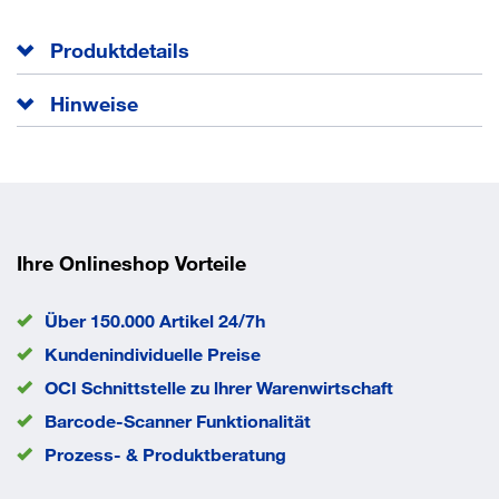
Produktdetails
Anzahl Schlüssel
3
Hinweise
Anzahl Stiftzuhaltungen
5
Anzahl Schlüssel 3 verschiedenschließend
Ausführung
verschiedenschließend
Länge A
40 mm
Länge B
60 mm
Not- und Gefahrenfunktion
beidseitig
Oberfläche
vernickelt
Ihre Onlineshop Vorteile
Schlüsselausführung
Standard
EAN/GTIN
4015540463570
Über 150.000 Artikel 24/7h
Kundenindividuelle Preise
Eigenschaften
OCI Schnittstelle zu lhrer Warenwirtschaft
Barcode-Scanner Funktionalität
Not- und Gefahrenfunktion beidseitig
Prozess- & Produktberatung
Massiv Messing vernickelt