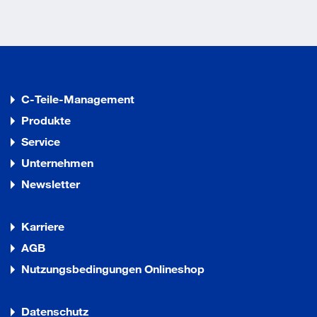
8 - 8,5 mm
Ausführungsvorschlag! Bitte alle Maße und baulichen
Gegebenheiten im Auftragsfall prüfen!
Technische Daten
C-Teile-Management
Weitere technische Eigenschaften:
Produkte
Service
Befestigungssystem: verdeckte Verschraubung
Nockenabstand: 38mm DIN 1906
Unternehmen
Newsletter
Karriere
AGB
Nutzungsbedingungen Onlineshop
Datenschutz