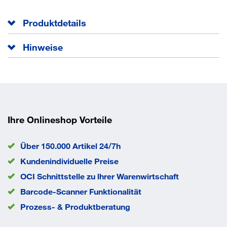
Produktdetails
Anschlagrichtung
DIN links / rechts
Hinweise
Ausführung
Drückergarnitur
DIN links / rechts
Drücker-Ø
21,3 mm
Drückerlänge
140 mm
Drückertiefe
62 mm
Farb-Nr.
XA
Gebrauchskategorie
4
Ihre Onlineshop Vorteile
Lagerung
wartungsfreies Gleitlager
Lochung
BB
Über 150.000 Artikel 24/7h
Material
Edelstahl
Kundenindividuelle Preise
Modell
162XAH01.530
OCI Schnittstelle zu lhrer Warenwirtschaft
Oberfläche
matt
Barcode-Scanner Funktionalität
Rosetten-Ø
55 mm
Schildstärke
10,5 mm
Prozess- & Produktberatung
Vierkant
8 mm