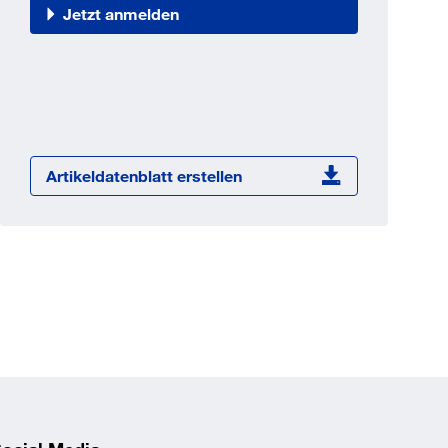
Jetzt registrieren
Jetzt anmelden
ber 100.000 Artikel 24/7h
undenindividuelle Preise
CI Schnittstelle zu lhrer
Warenwirtschaft
Barcode-Scanner Funktionalität
Artikeldatenblatt erstellen
Prozess- & Produktberatung