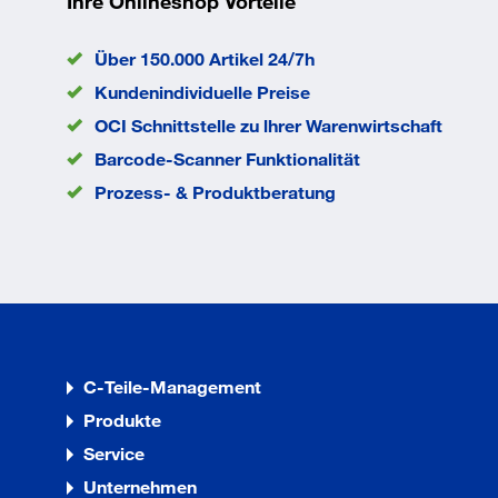
Ihre Onlineshop Vorteile
Montageart
Normalmon
bestehend aus
TS 93 G EN
Über 150.000 Artikel 24/7h
EAN/GTIN
None
Kundenindividuelle Preise
OCI Schnittstelle zu lhrer Warenwirtschaft
Barcode-Scanner Funktionalität
Prozess- & Produktberatung
Eigenschaften
bestehend aus:Türschließer TS 93 GGleitschienen-Tü
Schließkraft Größe EN 5-7
im Contur Design
C-Teile-Management
mit stark abfallendem Öffnungsmoment für leichte
1104
Produkte
Schließgeschwindigkeit und Endschlag über Ventil 
Service
stufenlos einstellbar
Unternehmen
hydraulisch kontrollierte Öffnungsdämpfung und Sc