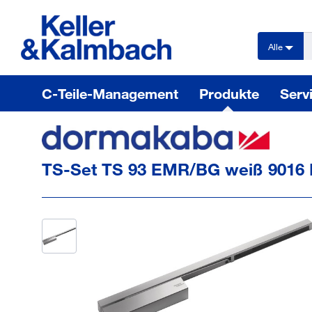
text.skipToContent
text.skipToNavigation
Alle
C-Teile-Management
Produkte
Serv
TS-Set TS 93 EMR/BG weiß 901