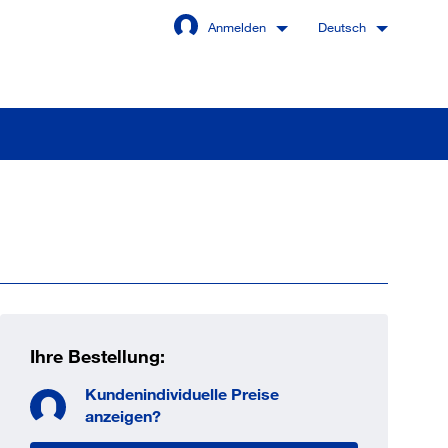
Anmelden
Deutsch
Angemeldet bleiben
Anmelden
swort vergessen?
Ihre Bestellung:
Kundenindividuelle Preise
 sind noch kein Kunde
anzeigen?