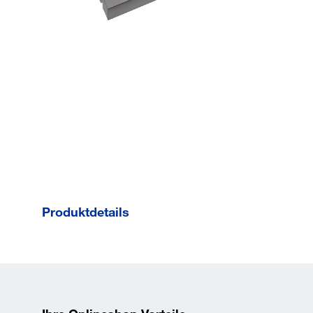
Produktdetails
Anschlagrichtung
DIN links / 
Farbe
weiß 9016
Feststellung
elektromec
Größe
EN 5-7
Modell
TS 93 EMR