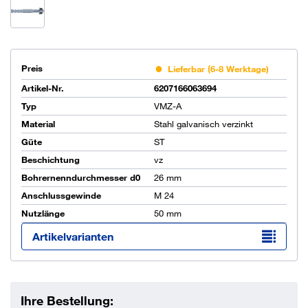
Preis
Lieferbar (6-8 Werktage)
Artikel-Nr.
6207166063694
Typ
VMZ-A
Material
Stahl galvanisch verzinkt
Güte
ST
Beschichtung
vz
Bohrernenndurchmesser d0
26 mm
Anschlussgewinde
M 24
Nutzlänge
50 mm
Artikelvarianten
Ihre Bestellung: