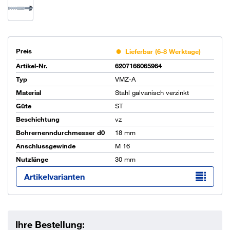
Preis
Lieferbar (6-8 Werktage)
Artikel-Nr.
6207166065964
Typ
VMZ-A
Material
Stahl galvanisch verzinkt
Güte
ST
Beschichtung
vz
Bohrernenndurchmesser d0
18 mm
Anschlussgewinde
M 16
Nutzlänge
30 mm
Artikelvarianten
Ihre Bestellung: