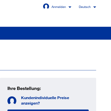
Anmelden
Deutsch
Angemeldet bleiben
Anmelden
swort vergessen?
Ihre Bestellung:
Kundenindividuelle Preise
 sind noch kein Kunde
anzeigen?