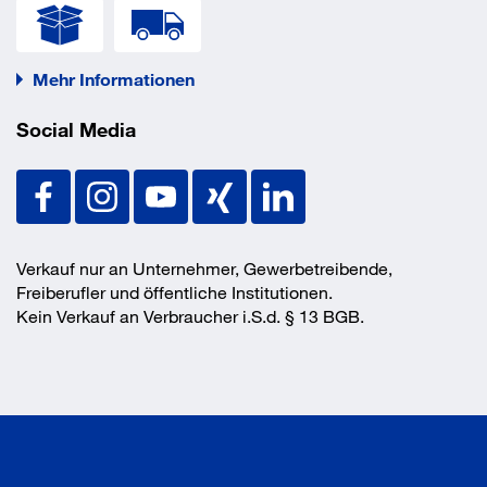
(Option 1)
Eigenschaften
Mehr Informationen
Social Media
Mit Innengewinde für handelsübliche Schrauben oder
Gewindestangen (Festigkeitsklasse 8.8)
Vorteile
Verkauf nur an Unternehmer, Gewerbetreibende,
– Europäische Technische Bewertung im gerissenen und
Freiberufler und öffentliche Institutionen.
ungerissenen Beton
Kein Verkauf an Verbraucher i.S.d. § 13 BGB.
– Sehr hohe Lasten bei geringen Verankerungstiefen und
Bauteildicken
–Unverminderte Tragfähigkeit im nassen und ab
Bohrlochdurchmesser do=14 mm im wassergefüllten
Bohrloch