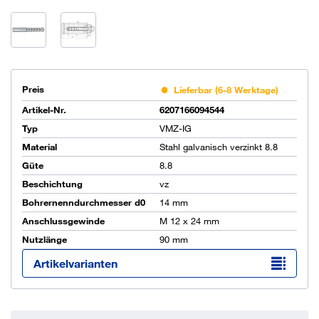
Preis
Lieferbar (6-8 Werktage)
Artikel-Nr.
6207166094544
Typ
VMZ-IG
Material
Stahl galvanisch verzinkt 8.8
Güte
8.8
Beschichtung
vz
Bohrernenndurchmesser d0
14 mm
Anschlussgewinde
M 12 x 24 mm
Nutzlänge
90 mm
Artikelvarianten