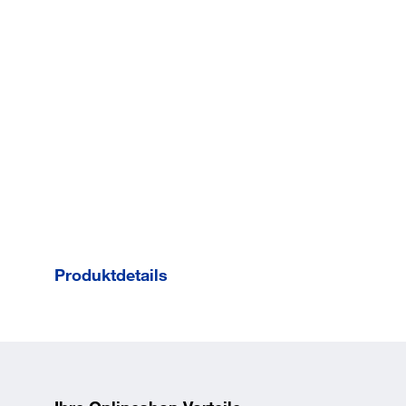
Produktdetails
Extra stabile Ausführung zur
maschinellen Reinigung besonders
tiefer Bohrlöcher
Edelstahlbesatz für lange Lebensdauer