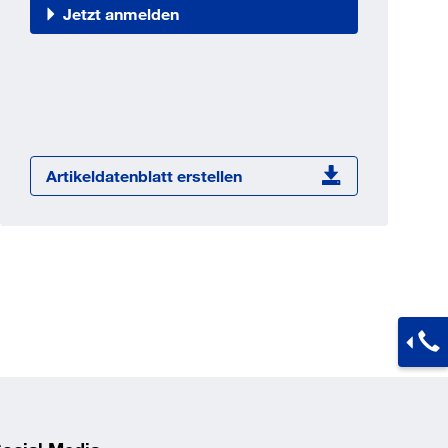
Jetzt registrieren
Jetzt anmelden
ber 100.000 Artikel 24/7h
undenindividuelle Preise
CI Schnittstelle zu lhrer
Warenwirtschaft
Barcode-Scanner Funktionalität
Artikeldatenblatt erstellen
Prozess- & Produktberatung