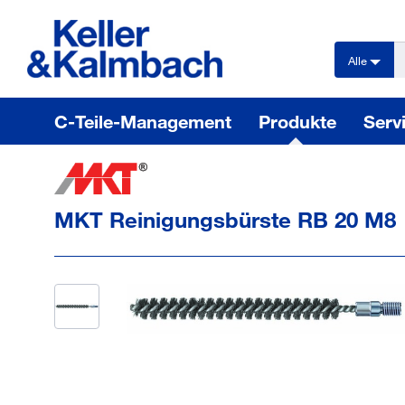
text.skipToContent
text.skipToNavigation
Alle
C-Teile-Management
Produkte
Serv
MKT Reinigungsbürste RB 20 M8