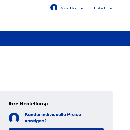
Anmelden
Deutsch
Angemeldet bleiben
Anmelden
swort vergessen?
Ihre Bestellung:
Kundenindividuelle Preise
 sind noch kein Kunde
anzeigen?