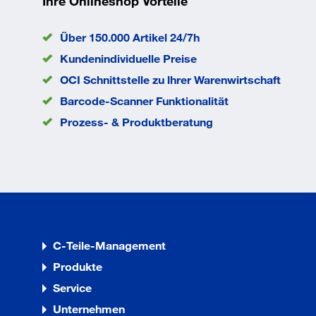
Ihre Onlineshop Vorteile
EAN/GTIN
4043315083456
Über 150.000 Artikel 24/7h
Eigenschaften
Kundenindividuelle Preise
OCI Schnittstelle zu lhrer Warenwirtschaft
Anschlussgewinde M8
Barcode-Scanner Funktionalität
Prozess- & Produktberatung
C-Teile-Management
Produkte
Service
Unternehmen