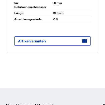
für
20 mm
Bohrlochdurchmesser
Länge
180 mm
Ü
Anschlussgewinde
M 8
K
O
Artikelvarianten