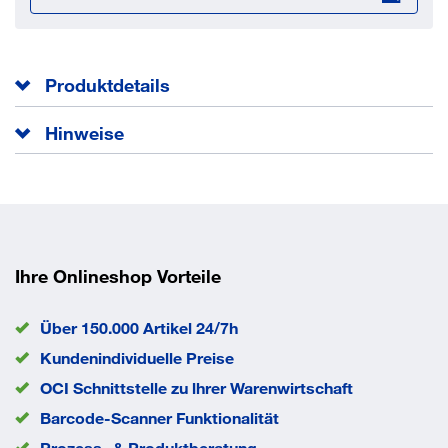
Produktdetails
Reinigungsdüsen RD zur optimalen Reinigung des
Hinweise
Bohrloches und der Bohrlochwände
Bei Durchsteckmontage: Maximale Bohrtiefe durch das
EAN/GTIN
4043315083784
Anbauteil
Montageanweisung
Ihre Onlineshop Vorteile
Die Reinigungsdüsen RD werden auf das
Anschlussgewinde des Reinigungsschlauchs RS
Über 150.000 Artikel 24/7h
geschraubt
Kundenindividuelle Preise
OCI Schnittstelle zu lhrer Warenwirtschaft
Barcode-Scanner Funktionalität
Prozess- & Produktberatung