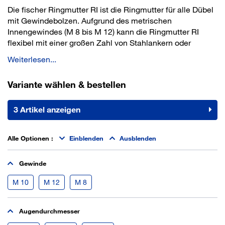
Die fischer Ringmutter RI ist die Ringmutter für alle Dübel
mit Gewindebolzen. Aufgrund des metrischen
Innengewindes (M 8 bis M 12) kann die Ringmutter RI
flexibel mit einer großen Zahl von Stahlankern oder
Gewindestangen für chemische Befestigungen verwendet
Weiterlesen...
werden. Damit werden Seile und Ketten, Rankgerüste,
Wäscheleinen oder Blumenampeln befestigt.
Variante wählen & bestellen
Entsprechend des verwendeten Dübels kann die
Ringmutter in Beton und in Voll- und Lochbaustoffen
verwendet werden.
3 Artikel anzeigen
Anwendung:
Alle Optionen
:
Einblenden
Ausblenden
Seile
Ketten
Gewinde
Rankgerüste
Leuchten
M 10
M 12
M 8
Wäscheleinen
Blumenampeln.
Augendurchmesser
Baustoffe