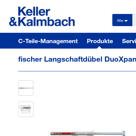
text.skipToContent
text.skipToNavigation
Alle
C-Teile-Management
Produkte
Serv
fischer Langschaftdübel DuoXpa