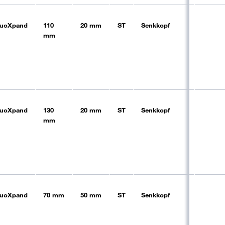
uoXpand
110
20 mm
ST
Senkkopf
vz
mm
n;
.
uoXpand
130
20 mm
ST
Senkkopf
vz
mm
uoXpand
70 mm
50 mm
ST
Senkkopf
vz