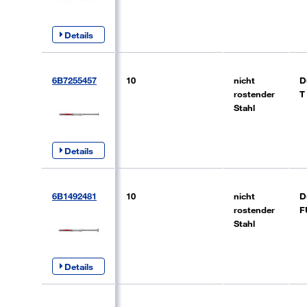
Details
6B7255457
10
nicht
D
rostender
T
Stahl
Details
6B1492481
10
nicht
D
rostender
F
Stahl
Details