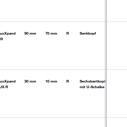
uoXpand
90 mm
70 mm
R
Senkkopf
blk
 R
uoXpand
30 mm
10 mm
R
Sechskantkopf
blk
US R
mit U-Scheibe