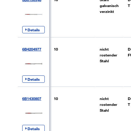
galvanisch
T
verzinkt
Details
6B4204977
10
nicht
D
rostender
F
Stahl
Details
6B1430807
10
nicht
D
rostender
T
Stahl
Details