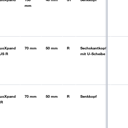
mm
uoXpand
70 mm
50 mm
R
Sechskantkopf
blk
US R
mit U-Scheibe
uoXpand
70 mm
50 mm
R
Senkkopf
blk
 R