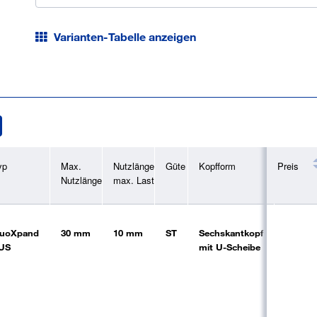
Varianten-Tabelle anzeigen
l
yp
Max.
Nutzlänge
Güte
Kopfform
Preis
Beschi
Nutzlänge
max. Last
uoXpand
30 mm
10 mm
ST
Sechskantkopf
vz
US
mit U-Scheibe