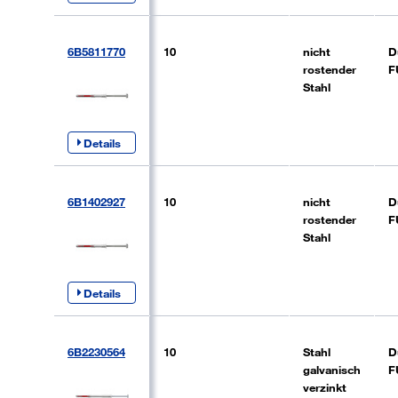
6B5811770
10
nicht
D
rostender
F
Stahl
Details
6B1402927
10
nicht
D
rostender
F
Stahl
Details
6B2230564
10
Stahl
D
galvanisch
F
verzinkt