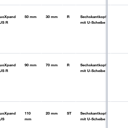
uoXpand
50 mm
30 mm
R
Sechskantkopf
blk
US R
mit U-Scheibe
uoXpand
90 mm
70 mm
R
Sechskantkopf
blk
US R
mit U-Scheibe
uoXpand
110
20 mm
ST
Sechskantkopf
vz
US
mm
mit U-Scheibe