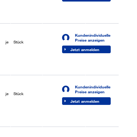
Kundenindividuelle
je
50 Stück
Lieferbar (6-8
Preise anzeigen
je
Stück
Werktage)
Jetzt anmelden
Kundenindividuelle
je
50 Stück
Lieferbar (6-8
Preise anzeigen
je
Stück
Werktage)
Jetzt anmelden