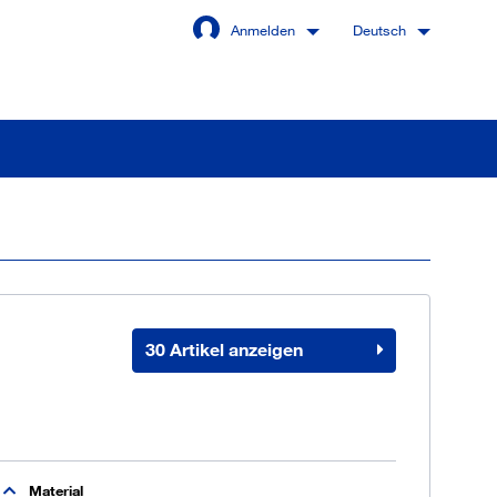
Anmelden
Deutsch
Angemeldet bleiben
Anmelden
30 Artikel anzeigen
swort vergessen?
 sind noch kein Kunde
Material