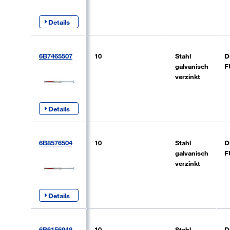
Details
6B7465507
10
Stahl
D
galvanisch
F
verzinkt
Details
6B8576504
10
Stahl
D
galvanisch
F
verzinkt
Details
6B6156948
10
Stahl
D