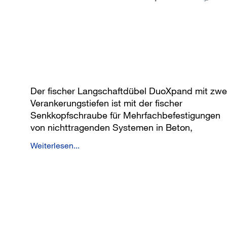
Der fischer Langschaftdübel DuoXpand mit zwe
Verankerungstiefen ist mit der fischer
Senkkopfschraube für Mehrfachbefestigungen
von nichttragenden Systemen in Beton,
Mauerwerk und Porenbeton zugelassen. Durch
Weiterlesen...
seine spezielle Lamellengeometrie und der
Materialkombination verspreizt sich der Dübel
optimal und materialschonend im jeweiligen
Baustoff. Das Sortiment umfasst die Durchmess
8 und 10 und Dübellängen bis 230 mm. Der
DuoXpand mit der Senkkopfschraube ist
besonders für die Befestigung von