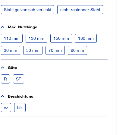
Jetzt registrieren
Stahl galvanisch verzinkt
nicht rostender Stahl
ber 100.000 Artikel 24/7h
undenindividuelle Preise
Max. Nutzlänge
CI Schnittstelle zu lhrer
110 mm
130 mm
150 mm
180 mm
Warenwirtschaft
Barcode-Scanner Funktionalität
30 mm
50 mm
70 mm
90 mm
Prozess- & Produktberatung
Güte
R
ST
Beschichtung
vz
blk