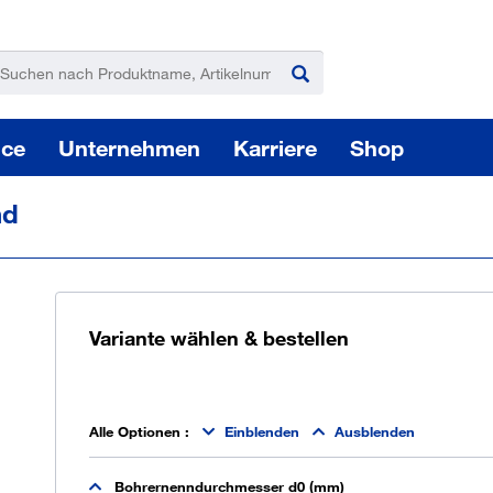
ice
Unternehmen
Karriere
Shop
nd
Variante wählen & bestellen
Pas
Elektro-, Akku-, Druckluftwerkzeuge
Alle Optionen
:
Einblenden
Ausblenden
Sie
Bohrernenndurchmesser d0 (mm)