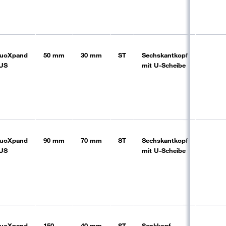
uoXpand
50 mm
30 mm
ST
Sechskantkopf
vz
US
mit U-Scheibe
uoXpand
90 mm
70 mm
ST
Sechskantkopf
vz
US
mit U-Scheibe
uoXpand
150
40 mm
ST
Senkkopf
vz