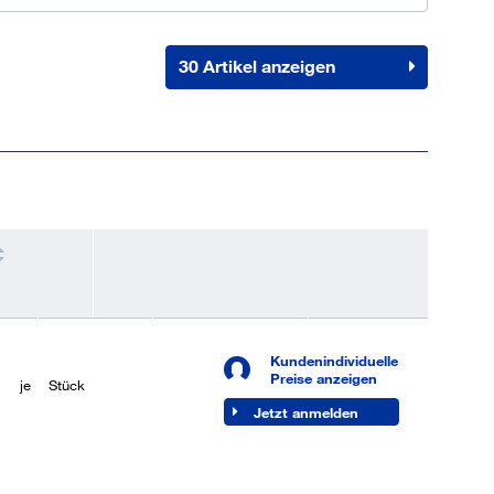
30 Artikel anzeigen
chtung
VPE
Verfügbarkeit
Kundenindividuelle
je
50 Stück
Sofort lieferbar
Preise anzeigen
je
Stück
Jetzt anmelden