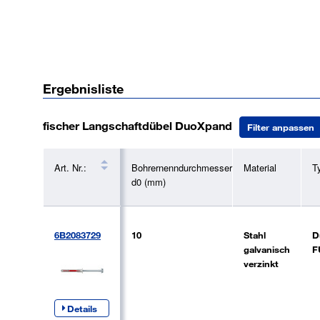
Holzkonstruktionen geeignet.
Anwendung:
Fassaden-, Decken- und
Dachunterkonstruktionen aus Holz oder Metal
Ergebnisliste
Fenster
Tore und Türen
fischer Langschaftdübel DuoXpand
Filter anpassen
Garderoben
Küchenhängeschränke
Kanthölzer
Art. Nr.:
Bohrernenndurchmesser
Material
T
Balken
d0 (mm)
TV-Konsolen
Wandbekleidungen
Metallwinkel
6B2083729
10
Stahl
D
Metallhalterungen
galvanisch
F
verzinkt
Kabelkanäle
Kabelrinnen.
Details
Baustoffe