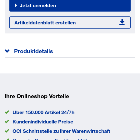
Jetzt anmelden
Artikeldatenblatt erstellen
Produktdetails
Der Nageldübel ND besteht aus hochwertigem Polyamid,
ist
alterungs-, witterungs- und temperaturbeständig von -
40°C bis
Ihre Onlineshop Vorteile
80°C. Das System ist vormontiert mit einer galvanisch
verzinkten
Über 150.000 Artikel 24/7h
Nagelschraube und gegen vorzeitiges Aufspreizen
Kundenindividuelle Preise
gesichert. Durch
OCI Schnittstelle zu lhrer Warenwirtschaft