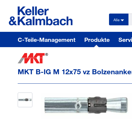
text.skipToContent
text.skipToNavigation
Alle
C-Teile-Management
Produkte
Serv
MKT B-IG M 12x75 vz Bolzenanke