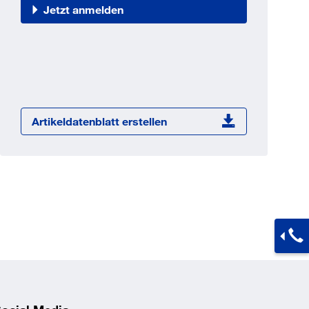
Jetzt registrieren
Jetzt anmelden
ber 100.000 Artikel 24/7h
undenindividuelle Preise
CI Schnittstelle zu lhrer
Warenwirtschaft
Barcode-Scanner Funktionalität
Artikeldatenblatt erstellen
Prozess- & Produktberatung