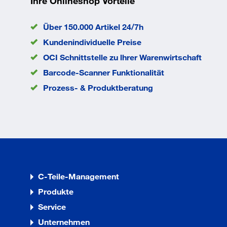
Ihre Onlineshop Vorteile
hinterschnittenes Bohrloch
ohne Setzwerkzeug gesetzt
Über 150.000 Artikel 24/7h
werden
Kundenindividuelle Preise
und ist universell mit
OCI Schnittstelle zu lhrer Warenwirtschaft
verschiedenen
Schraubentypen und -längen
Barcode-Scanner Funktionalität
Prozess- & Produktberatung
verwendbar. Die Verspreizung
des Dübels erfolgt durch das
Anziehen der Schraube. Die
Befestigung kann problemlos
wieder
gelöst werden. Die Rand- und
C-Teile-Management
Achsabstände sind geringer als
Produkte
bei
Service
Einschlagankern.
Unternehmen