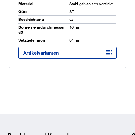
Material
Stahl galvanisch verzinkt
Güte
ST
Beschichtung
vz
Ü
K
Bohrernenndurchmesser
16 mm
d0
O
Setztiefe hnom
84 mm
Artikelvarianten