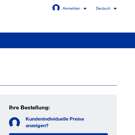
Anmelden
Deutsch
Angemeldet bleiben
Anmelden
swort vergessen?
Ihre Bestellung:
Kundenindividuelle Preise
 sind noch kein Kunde
anzeigen?