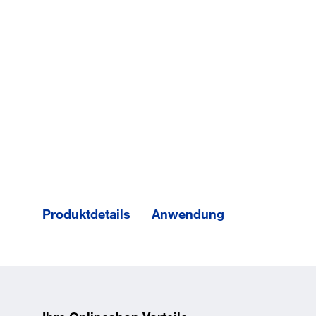
Produktdetails
Anwendung
Der Bolzenanker B-IG ist die
Innengewindeversion des ETA
zugelassenen Bolzenankers B.
Er kann in ein normales, nicht