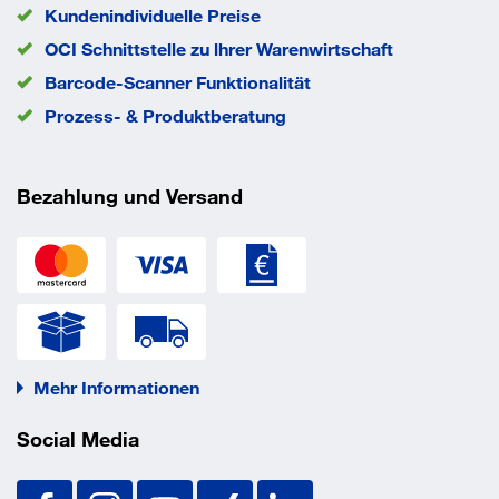
Kundenindividuelle Preise
Sechskantschrauben auch Senkkopfschrauben sowie ein
OCI Schnittstelle zu lhrer Warenwirtschaft
System aus
Barcode-Scanner Funktionalität
Mutter und U-Scheibe und einer handelsüblichen
Prozess- & Produktberatung
Gewindestange
verwendet werden. Der Bolzenanker BZ-IG ist vom
Bezahlung und Versand
Bundesamt für
Bevölkerungsschutz in Bern schockgeprüft.
EAN/GTIN
4043315076304
Bauaufsichtlich zugelassen
Mehr Informationen
Betongüte: C20/25–C50/60
Social Media
ETA-99/0010