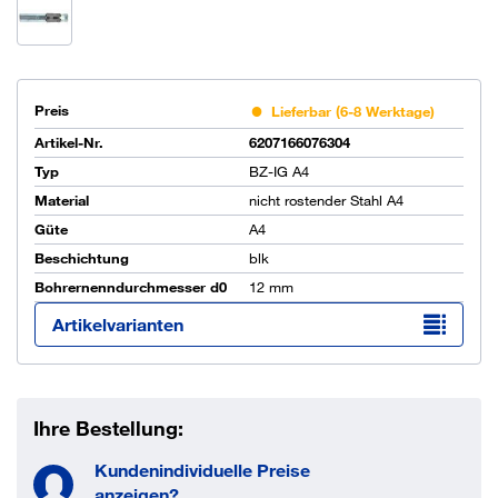
Preis
Lieferbar (6-8 Werktage)
Artikel-Nr.
6207166076304
Typ
BZ-IG A4
Material
nicht rostender Stahl A4
Güte
A4
Beschichtung
blk
Bohrernenndurchmesser d0
12 mm
Artikelvarianten
Ihre Bestellung:
Kundenindividuelle Preise
anzeigen?