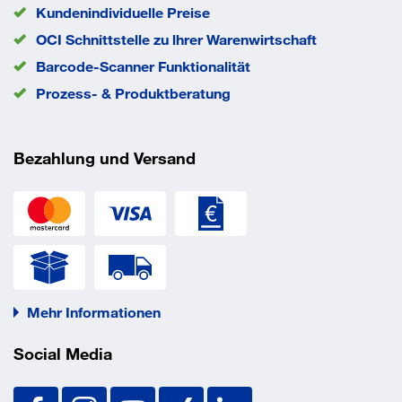
Kundenindividuelle Preise
Sechskantschrauben auch Senkkopfschrauben sowie ein
OCI Schnittstelle zu lhrer Warenwirtschaft
System aus
Barcode-Scanner Funktionalität
Mutter und U-Scheibe und einer handelsüblichen
Prozess- & Produktberatung
Gewindestange
verwendet werden. Der Bolzenanker BZ-IG ist vom
Bezahlung und Versand
Bundesamt für
Bevölkerungsschutz in Bern schockgeprüft.
EAN/GTIN
4043315080028
Bauaufsichtlich zugelassen
Mehr Informationen
Betongüte: C20/25–C50/60
Social Media
ETA-99/0010