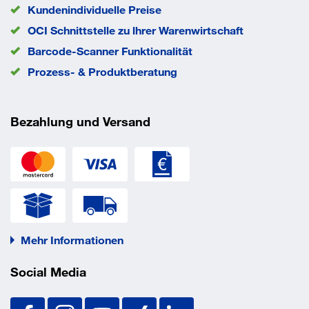
Kundenindividuelle Preise
Sechskantschrauben auch Senkkopfschrauben sowie ein
OCI Schnittstelle zu lhrer Warenwirtschaft
System aus
Barcode-Scanner Funktionalität
Mutter und U-Scheibe und einer handelsüblichen
Prozess- & Produktberatung
Gewindestange
verwendet werden. Der Bolzenanker BZ-IG ist vom
Bezahlung und Versand
Bundesamt für
Bevölkerungsschutz in Bern schockgeprüft.
EAN/GTIN
4043315080059
Bauaufsichtlich zugelassen
Mehr Informationen
Betongüte: C20/25–C50/60
Social Media
ETA-99/0010