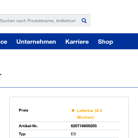
ice
Unternehmen
Karriere
Shop
r
Pas
Preis
Lieferbar (2-3
Wochen)
Artikel-Nr.
620716600255
Sie
Typ
ES