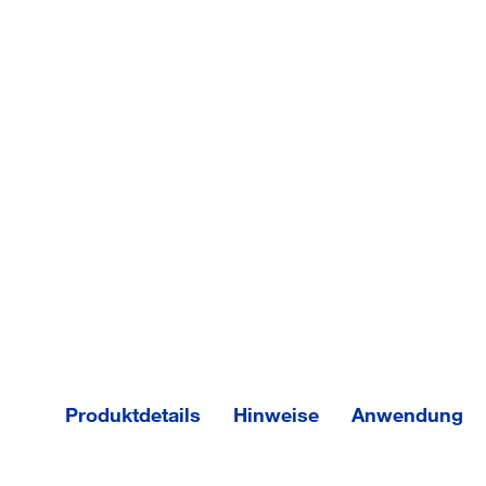
Produktdetails
Hinweise
Anwendung
Min. Einschraubtiefe
10 mm
Zulassung_BP_259037_MKT Einschlaganker E_1.pd
EAN/GTIN
404331512