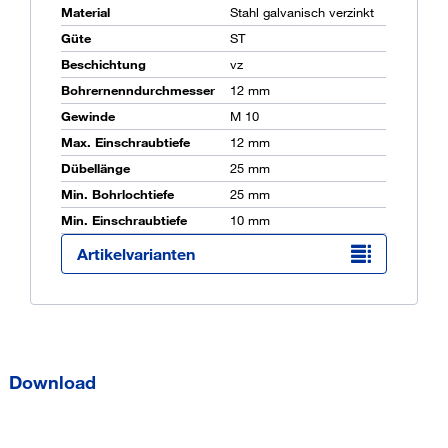
Material
Stahl galvanisch verzinkt
Güte
ST
Beschichtung
vz
Ü
K
Bohrernenndurchmesser
12 mm
O
Gewinde
M 10
Max. Einschraubtiefe
12 mm
Dübellänge
25 mm
Min. Bohrlochtiefe
25 mm
Min. Einschraubtiefe
10 mm
Artikelvarianten
Download
f
6962