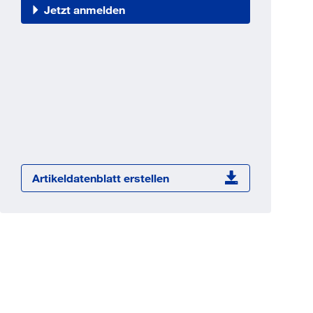
Jetzt registrieren
Jetzt anmelden
ber 100.000 Artikel 24/7h
undenindividuelle Preise
CI Schnittstelle zu lhrer
Warenwirtschaft
Barcode-Scanner Funktionalität
Prozess- & Produktberatung
Artikeldatenblatt erstellen