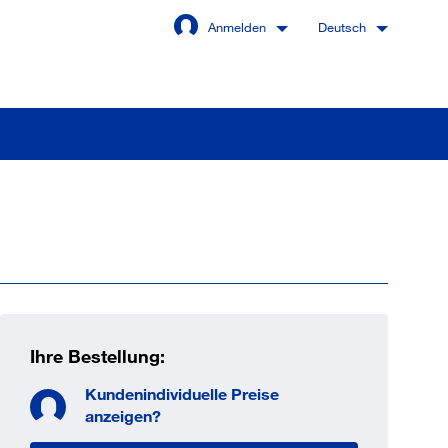
Anmelden
Deutsch
Angemeldet bleiben
Anmelden
swort vergessen?
Ihre Bestellung:
Kundenindividuelle Preise
 sind noch kein Kunde
anzeigen?