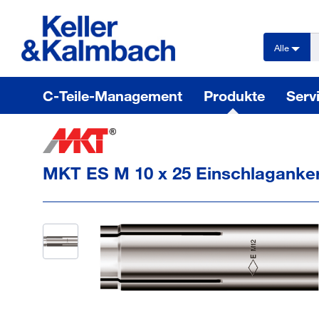
text.skipToContent
text.skipToNavigation
Alle
C-Teile-Management
Produkte
Serv
MKT ES M 10 x 25 Einschlaganke