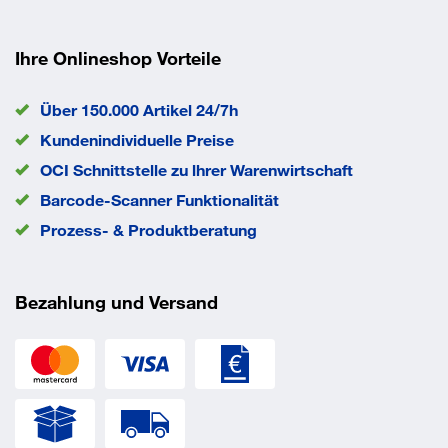
Bauaufsichtlich zugelassen
Declaration_Of_Performance_6207166015808
Zulassung in Beton ab Festigkeitsklasse C12/15.
_MKT SL-B 14-0 vz Schwerlastanke_1.pdf
Ihre Onlineshop Vorteile
Betongüte: C12/15–C50/79
Über 150.000 Artikel 24/7h
Kundenindividuelle Preise
OCI Schnittstelle zu lhrer Warenwirtschaft
Barcode-Scanner Funktionalität
Prozess- & Produktberatung
Bezahlung und Versand