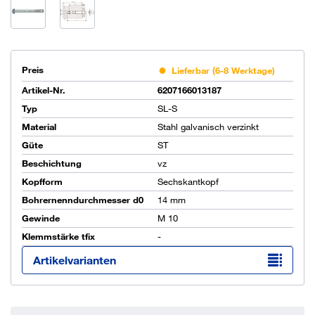
Preis
Lieferbar (6-8 Werktage)
Artikel-Nr.
6207166013187
Typ
SL-S
Material
Stahl galvanisch verzinkt
Güte
ST
Beschichtung
vz
Kopfform
Sechskantkopf
Bohrernenndurchmesser d0
14 mm
Gewinde
M 10
Klemmstärke tfix
-
Artikelvarianten