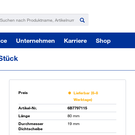
ice
Unternehmen
Karriere
Shop
Stück
Preis
Lieferbar (6-8
Werktage)
Pas
Artikel-Nr.
6B7797115
Länge
80 mm
Durchmesser
19 mm
Sie
Dichtscheibe