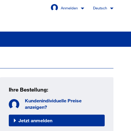
Anmelden
Deutsch
Angemeldet bleiben
Anmelden
Ihre Bestellung:
swort vergessen?
Kundenindividuelle Preise
anzeigen?
Jetzt anmelden
 sind noch kein Kunde