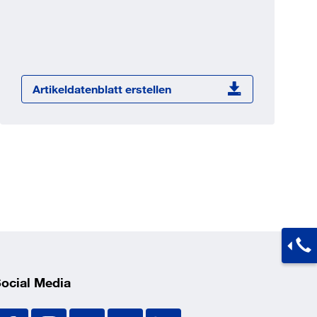
Jetzt registrieren
ber 100.000 Artikel 24/7h
undenindividuelle Preise
CI Schnittstelle zu lhrer
Artikeldatenblatt erstellen
Warenwirtschaft
Barcode-Scanner Funktionalität
Prozess- & Produktberatung
ocial Media