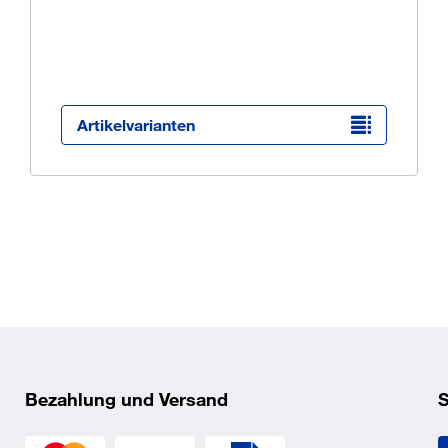
Ü
K
O
Artikelvarianten
f
_5_1.pdf
Bezahlung und Versand
S
_5_2.pdf