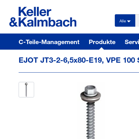
text.skipToContent
text.skipToNavigation
Alle
C-Teile-Management
Produkte
Serv
EJOT JT3-2-6,5x80-E19, VPE 100 