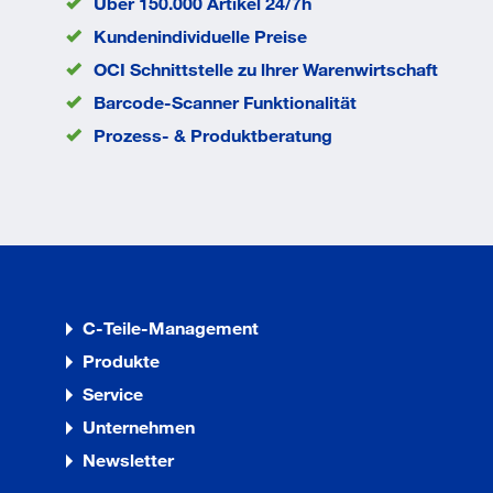
Über 150.000 Artikel 24/7h
ETA-10/0200
Kundenindividuelle Preise
Zulassung_BP_906997_EJOT Bohrschraube JT3-2-6
ETA-13/0177
OCI Schnittstelle zu lhrer Warenwirtschaft
Barcode-Scanner Funktionalität
Eigenschaften
Prozess- & Produktberatung
Edelstahl A2 mit
gehärteter Stahl-
Bohrspitze
Dichtscheibe aus
Edelstahl
C-Teile-Management
Dichtscheibe
Produkte
unverlierbar
Service
vormontiert
Unternehmen
Newsletter
Technische Daten