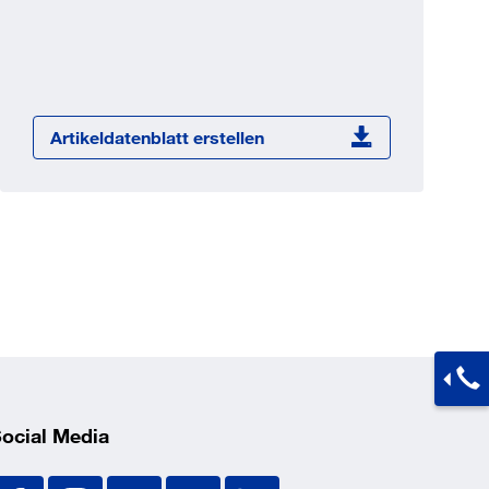
Jetzt registrieren
ber 100.000 Artikel 24/7h
undenindividuelle Preise
CI Schnittstelle zu lhrer
Artikeldatenblatt erstellen
Warenwirtschaft
Barcode-Scanner Funktionalität
Prozess- & Produktberatung
ocial Media