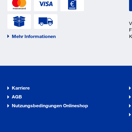
_5_1.pdf
V
F
Mehr Informationen
K
Karriere
AGB
Nutzungsbedingungen Onlineshop