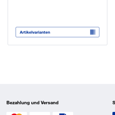
Ü
K
O
Artikelvarianten
f
Bezahlung und Versand
S
_5_2.pdf