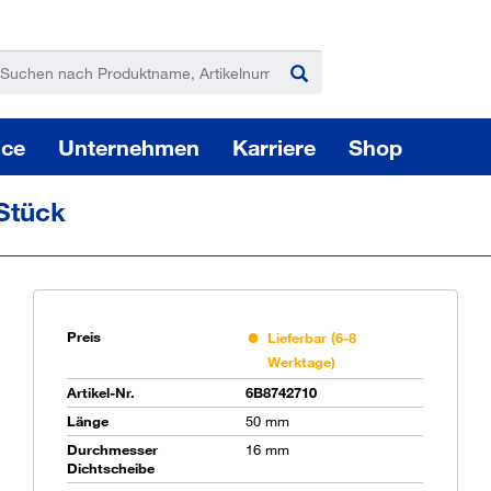
ice
Unternehmen
Karriere
Shop
Stück
Preis
Lieferbar (6-8
Werktage)
Pas
Artikel-Nr.
6B8742710
Länge
50 mm
Durchmesser
16 mm
Sie
Dichtscheibe