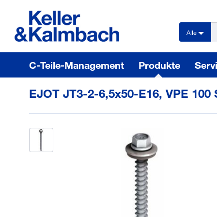
text.skipToContent
text.skipToNavigation
Alle
C-Teile-Management
Produkte
Serv
EJOT JT3-2-6,5x50-E16, VPE 100 