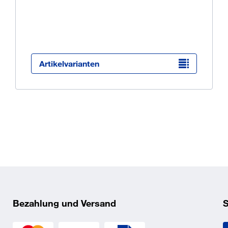
Ü
K
O
Artikelvarianten
f
erkonstruktionen 1,5 – 4 mm
_5_2.pdf
ndwichelementen auf Stahlunterkonstruktionen 1,5 – 4 mm
_5_1.pdf
Bezahlung und Versand
S
_5_4.pdf