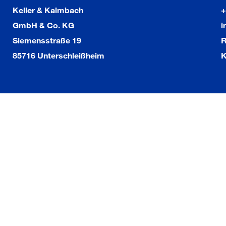
Keller & Kalmbach
+
GmbH & Co. KG
i
Siemensstraße 19
R
85716 Unterschleißheim
K