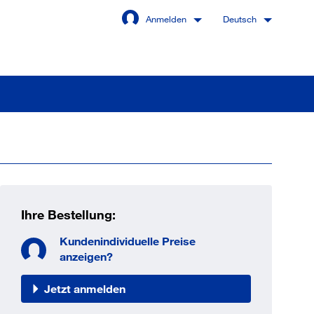
Anmelden
Deutsch
Angemeldet bleiben
Anmelden
Ihre Bestellung:
swort vergessen?
Kundenindividuelle Preise
anzeigen?
Jetzt anmelden
 sind noch kein Kunde