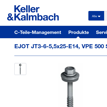
text.skipToContent
text.skipToNavigation
Alle
C-Teile-Management
Produkte
Serv
EJOT JT3-6-5,5x25-E14, VPE 500 