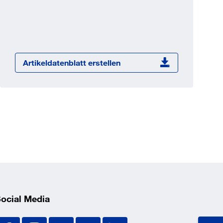
Jetzt registrieren
ber 100.000 Artikel 24/7h
undenindividuelle Preise
CI Schnittstelle zu lhrer
Artikeldatenblatt erstellen
Warenwirtschaft
Barcode-Scanner Funktionalität
Prozess- & Produktberatung
ocial Media