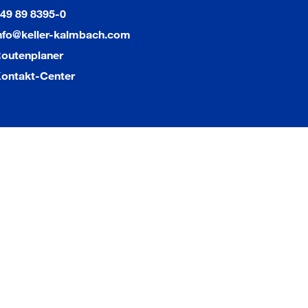
49 89 8395-0
nfo@keller-kalmbach.com
outenplaner
ontakt-Center