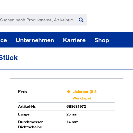
ice
Unternehmen
Karriere
Shop
Stück
Preis
Lieferbar (6-8
Werktage)
Pas
Artikel-Nr.
6B8631972
Länge
25 mm
Durchmesser
14 mm
Sie
Dichtscheibe