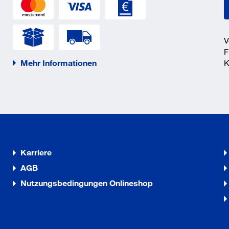
f
_5_5.pdf
V
F
Mehr Informationen
K
_5_6.pdf
_5_3.pdf
Karriere
AGB
Nutzungsbedingungen Onlineshop