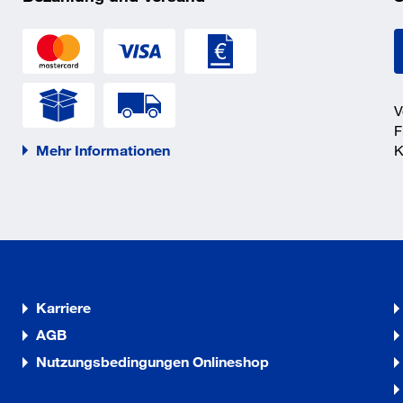
hrschraube
hrschraube
V
F
Mehr Informationen
K
hrschraube
hrschraube
Karriere
hrschraube
AGB
Nutzungsbedingungen Onlineshop
hrschraube