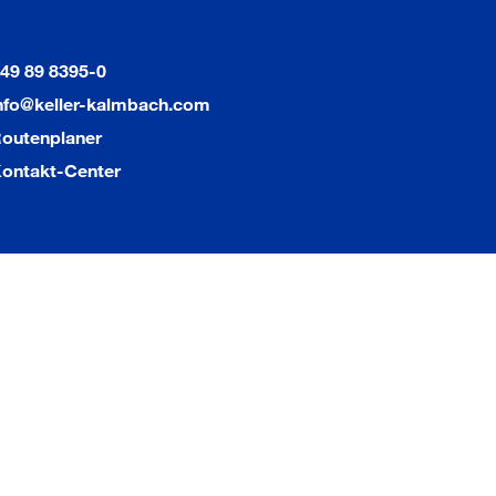
49 89 8395-0
nfo@keller-kalmbach.com
outenplaner
ontakt-Center