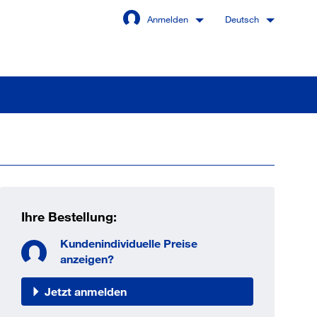
Anmelden
Deutsch
Angemeldet bleiben
Anmelden
Ihre Bestellung:
swort vergessen?
Kundenindividuelle Preise
anzeigen?
Jetzt anmelden
 sind noch kein Kunde