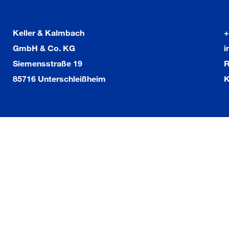
Keller & Kalmbach
+
GmbH & Co. KG
i
Siemensstraße 19
R
85716 Unterschleißheim
K