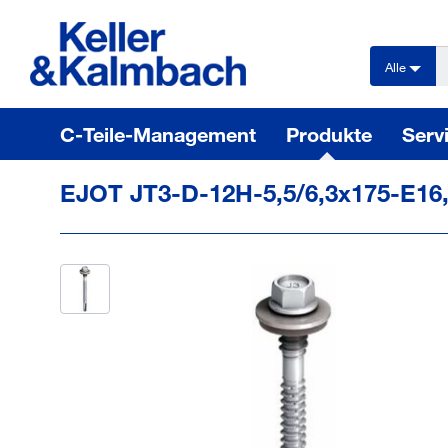
text.skipToContent
text.skipToNavigation
Alle
C-Teile-Management
Produkte
Serv
EJOT JT3-D-12H-5,5/6,3x175-E16,