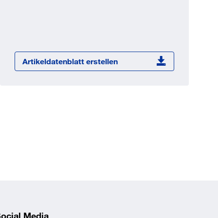
Jetzt registrieren
ber 100.000 Artikel 24/7h
undenindividuelle Preise
CI Schnittstelle zu lhrer
Artikeldatenblatt erstellen
Warenwirtschaft
Barcode-Scanner Funktionalität
Prozess- & Produktberatung
ocial Media