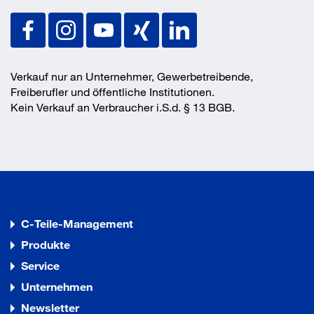
EJOT-epd-gewindefurchende-schrauben-
Montageanweisung
DE.pdf
null
Verkauf nur an Unternehmer, Gewerbetreibende,
Freiberufler und öffentliche Institutionen.
Lieferumfang
Kein Verkauf an Verbraucher i.S.d. § 13 BGB.
null
Vorteile
null
C-Teile-Management
Produkte
Service
Unternehmen
Newsletter