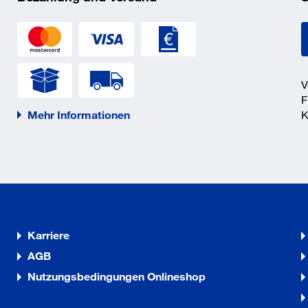
hrschraube
hrschraube
V
F
Mehr Informationen
K
hrschraube
hrschraube
Karriere
hrschraube
AGB
Nutzungsbedingungen Onlineshop
hrschraube