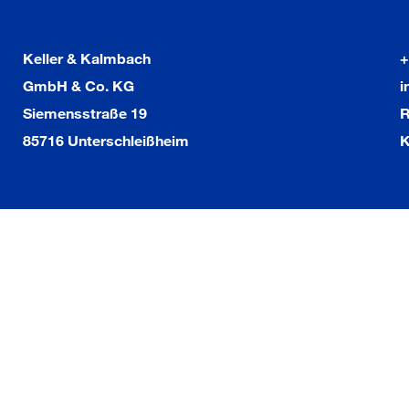
Keller & Kalmbach
+
GmbH & Co. KG
i
Siemensstraße 19
R
85716 Unterschleißheim
K