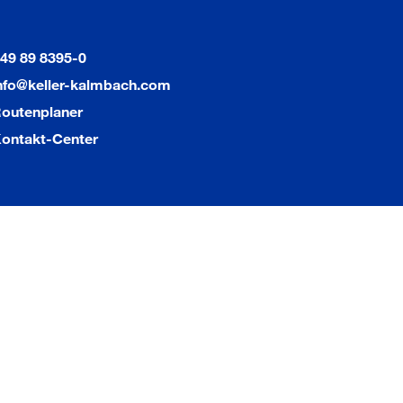
49 89 8395-0
nfo@keller-kalmbach.com
outenplaner
ontakt-Center