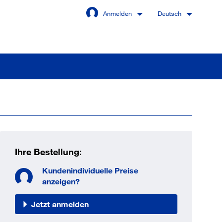
Anmelden
Deutsch
Angemeldet bleiben
Anmelden
Ihre Bestellung:
swort vergessen?
Kundenindividuelle Preise
anzeigen?
Jetzt anmelden
 sind noch kein Kunde