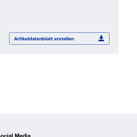
Jetzt registrieren
ber 100.000 Artikel 24/7h
undenindividuelle Preise
CI Schnittstelle zu lhrer
Artikeldatenblatt erstellen
Warenwirtschaft
Barcode-Scanner Funktionalität
Prozess- & Produktberatung
ocial Media