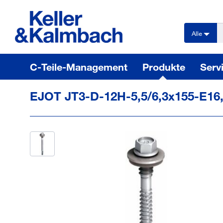
text.skipToContent
text.skipToNavigation
Alle
C-Teile-Management
Produkte
Serv
EJOT JT3-D-12H-5,5/6,3x155-E16,