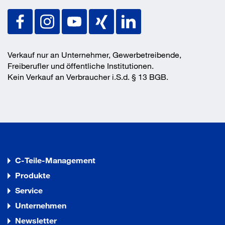
Declaration_Of_Performance_BP_917390_EJ
Montageanweisung
OT Bohrschraube JT3-D-12H-5_5_2.pdf
null
Verkauf nur an Unternehmer, Gewerbetreibende,
Freiberufler und öffentliche Institutionen.
Lieferumfang
Kein Verkauf an Verbraucher i.S.d. § 13 BGB.
null
Vorteile
null
C-Teile-Management
Produkte
Service
Unternehmen
Newsletter