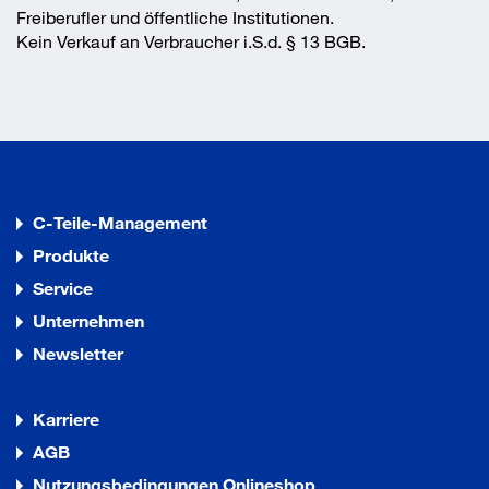
Declaration_Of_Performance_BP_921669_EJ
Freiberufler und öffentliche Institutionen.
OT Bohrschraube JT3-D-6H-5_5__6.pdf
Kein Verkauf an Verbraucher i.S.d. § 13 BGB.
C-Teile-Management
Produkte
Service
Unternehmen
Newsletter
Karriere
AGB
Nutzungsbedingungen Onlineshop