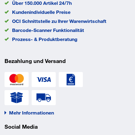
Über 150.000 Artikel 24/7h
Eigenschaften
Kundenindividuelle Preise
Werkstoff Gewindestift GS: DIN 976 Stahl 4.6 nach DIN
OCI Schnittstelle zu lhrer Warenwirtschaft
EN ISO 898-1
Barcode-Scanner Funktionalität
Verzinkung: Stahl galvanisch verzinkt
Prozess- & Produktberatung
Bezahlung und Versand
Mehr Informationen
Social Media