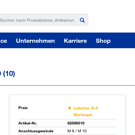
ice
Unternehmen
Karriere
Shop
 (10)
Pas
Preis
Lieferbar (6-8
Werktage)
Artikel-Nr.
62506510
Sie
Anschlussgewinde
M 8 / M 10