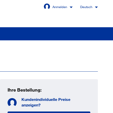
Anmelden
Deutsch
Angemeldet bleiben
Anmelden
swort vergessen?
Ihre Bestellung:
Kundenindividuelle Preise
 sind noch kein Kunde
anzeigen?