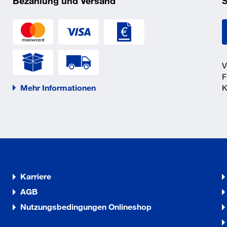
Bezahlung und Versand
S
talliert werden.
1117
V
F
Mehr Informationen
K
Karriere
AGB
zschlitzkombination
Nutzungsbedingungen Onlineshop