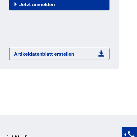
Jetzt registrieren
Jetzt anmelden
ber 100.000 Artikel 24/7h
undenindividuelle Preise
CI Schnittstelle zu lhrer
Warenwirtschaft
Barcode-Scanner Funktionalität
Artikeldatenblatt erstellen
Prozess- & Produktberatung