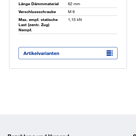
Länge Dämmmaterial
62 mm
Verschlussschraube
M 6
Max. empf. statische
1,15 kN
Ü
Last (zentr. Zug)
K
Nempf.
O
Artikelvarianten
bereichsanpassung ist eine
und Kombi-Anschlussgewinden
uben unterstützt die
 Die Zweischraubigkeit und
in der Montage. Damit können
inem Außendurchmesser von 10