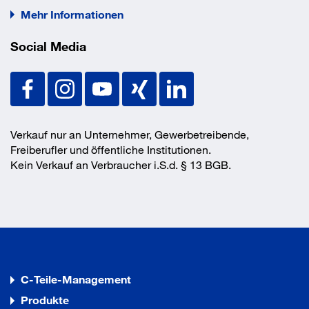
Mehr Informationen
Vorteile
Social Media
Die gleiche Schienengrundgeometrie gewährleistet die
Verwendung des umfangreichen Zubehörsortiments für
alle Schienenabmessungen.
Die ausgeprägte Verzahnung in der Schiene bietet der
Verkauf nur an Unternehmer, Gewerbetreibende,
Schiebemutter sicheren Halt zur Aufnahme hoher
Freiberufler und öffentliche Institutionen.
Querlasten wie z. B. bei der vertikalen Montage.
Kein Verkauf an Verbraucher i.S.d. § 13 BGB.
Verschiedene Schienen-Wandstärken erlauben eine
wirtschaftliche Schienenauslegung.
Die Skalierung auf den Montageschienen vereinfacht das
Ablängen und Platzieren der Anbauteile bei der Montage.
C-Teile-Management
Produkte