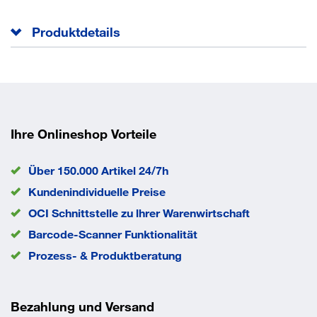
Produktdetails
Halter f. Bohrfutterschlüssel Weitere technische
Eigenschaften:
Gewicht: 0,002 kg
Höhe: 1,5 mm
Modell: 6300-4/DA4031/DA6301/DA4000LR
Ihre Onlineshop Vorteile
Breite: 36 mm
Länge: 100 mm
Über 150.000 Artikel 24/7h
Sortiment: Zubehör
Kundenindividuelle Preise
OCI Schnittstelle zu lhrer Warenwirtschaft
Barcode-Scanner Funktionalität
Prozess- & Produktberatung
Bezahlung und Versand