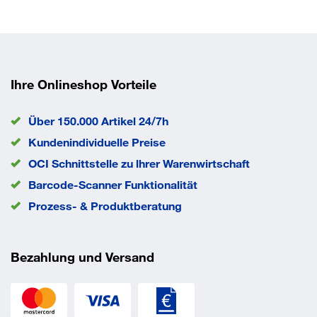
Dimension (A1)
16 mm
Dimension (D)
8 mm
Dimension (L1)
51 mm
Dimension (L2)
19 mm
EAN/GTIN
0088381427388
Ihre Onlineshop Vorteile
Über 150.000 Artikel 24/7h
Kundenindividuelle Preise
OCI Schnittstelle zu lhrer Warenwirtschaft
Barcode-Scanner Funktionalität
Prozess- & Produktberatung
Bezahlung und Versand