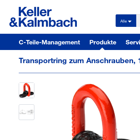
text.skipToContent
text.skipToNavigation
Alle
C-Teile-Management
Produkte
Serv
Transportring zum Anschrauben, 