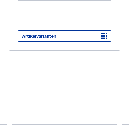
Ü
K
O
Artikelvarianten
arr