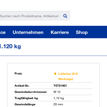
ice
Unternehmen
Karriere
Shop
1.120 kg
Preis
Lieferbar (6-8
Werktage)
Pas
Artikel-Nr.
74731401
Gewindedurchmesser
M 12
Tragfähigkeit kg
1,12 kg
Sie
Gewindelänge
20 mm