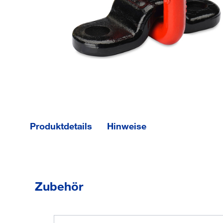
Produktdetails
Hinweise
lichte Breite
40 mm
Anwendungstyp Anschlagpunkte
Anschlagpunkte st
lichte Höhe
35.7 mm
EAN/GTIN
None
Zubehör
Eigenschaften