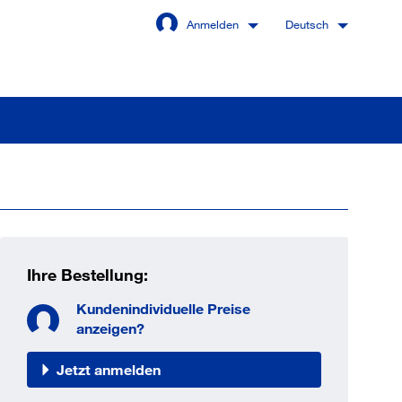
Anmelden
Deutsch
Angemeldet bleiben
Anmelden
Ihre Bestellung:
swort vergessen?
Kundenindividuelle Preise
anzeigen?
Jetzt anmelden
 sind noch kein Kunde