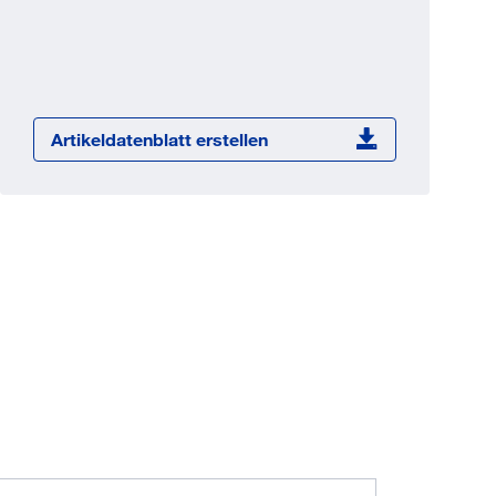
Jetzt registrieren
ber 100.000 Artikel 24/7h
undenindividuelle Preise
CI Schnittstelle zu lhrer
Artikeldatenblatt erstellen
Warenwirtschaft
Barcode-Scanner Funktionalität
Prozess- & Produktberatung