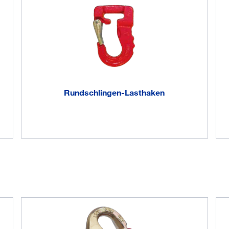
 M 24, 4-fache
kbar, ohne
Rundschlingen-Lasthaken