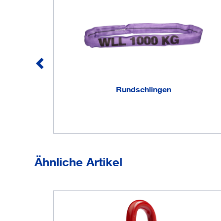
Güteklasse 8 (GK8), Tragfähigkeit bis 8 t, Gewinde bis
Sicherheit in alle Belastungsrichtungen, 180° schwen
Schrauben.
Rundschlingen
Ähnliche Artikel