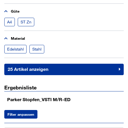
Güte
A4
ST Zn
Material
Edelstahl
Stahl
25 Artikel anzeigen
Ergebnisliste
Parker Stopfen_VSTI M/R-ED
Filter anpassen