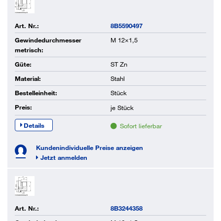
Art. Nr.:
8B5590497
Gewindedurchmesser
M 12×1,5
metrisch:
Güte:
ST Zn
Material:
Stahl
Bestelleinheit:
Stück
Preis:
je
Stück
Details
Sofort lieferbar
Kundenindividuelle Preise anzeigen
Jetzt anmelden
Art. Nr.:
8B3244358