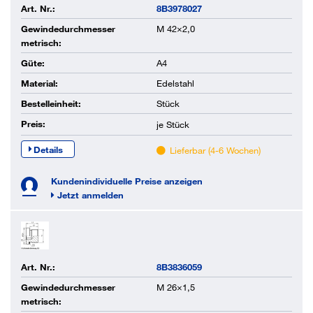
Art. Nr.:
8B3978027
Gewindedurchmesser
M 42×2,0
metrisch:
Güte:
A4
Material:
Edelstahl
Bestelleinheit:
Stück
Preis:
je
Stück
Details
Lieferbar (4-6 Wochen)
Kundenindividuelle Preise anzeigen
Jetzt anmelden
Art. Nr.:
8B3836059
Gewindedurchmesser
M 26×1,5
metrisch: