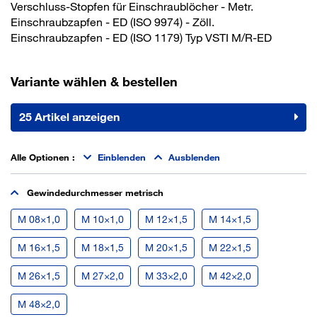
Verschluss-Stopfen für Einschraublöcher - Metr.
Einschraubzapfen - ED (ISO 9974) - Zöll.
Einschraubzapfen - ED (ISO 1179) Typ VSTI M/R-ED
Variante wählen & bestellen
25 Artikel anzeigen
Alle Optionen
:
Einblenden
Ausblenden
Gewindedurchmesser metrisch
M 08×1,0
M 10×1,0
M 12×1,5
M 14×1,5
M 16×1,5
M 18×1,5
M 20×1,5
M 22×1,5
M 26×1,5
M 27×2,0
M 33×2,0
M 42×2,0
M 48×2,0