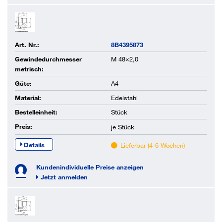
Art. Nr.:
8B4395873
Gewindedurchmesser
M 48×2,0
metrisch:
Güte:
A4
Material:
Edelstahl
Bestelleinheit:
Stück
Preis:
je
Stück
Details
Lieferbar (4-6 Wochen)
Kundenindividuelle Preise anzeigen
Jetzt anmelden