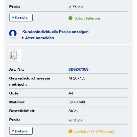
Preis:
je
Stück
Details
Sofort lieferbar
Kundenindividuelle Preise anzeigen
Jetzt anmelden
Art. Nr.:
8B9247369
Gewindedurchmesser
M 26×1,5
metrisch:
Güte:
A4
Material:
Edelstahl
Bestelleinheit:
Stück
Preis:
je
Stück
Details
Lieferbar (4-6 Wochen)