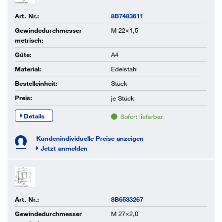
Art. Nr.:
8B7483611
Gewindedurchmesser
M 22×1,5
metrisch:
Güte:
A4
Material:
Edelstahl
Bestelleinheit:
Stück
Preis:
je
Stück
Details
Sofort lieferbar
Kundenindividuelle Preise anzeigen
Jetzt anmelden
Art. Nr.:
8B6533267
Gewindedurchmesser
M 27×2,0