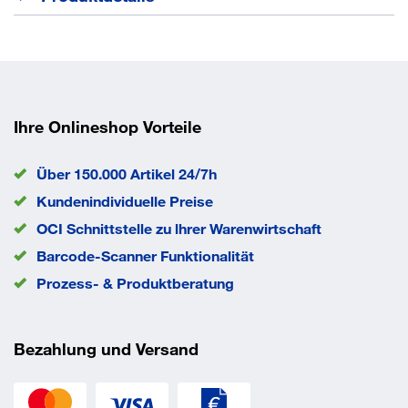
Platte 25 mm stark, beidseitig kunststoffbeschichtet,
geprüft nach DIN 4554
Abmessung Breite
800 mm
Ihre Onlineshop Vorteile
Abmessung Höhe
25 mm
Abmessung Tiefe
800 mm
Über 150.000 Artikel 24/7h
Anlieferung
zerlegt
Kundenindividuelle Preise
Ausführung Tischplatte
Viertelkreis_90Grad
OCI Schnittstelle zu lhrer Warenwirtschaft
Farbe Gestell
-
Barcode-Scanner Funktionalität
Material Tischplatte
Spanplatte, beschichtet
Plattenfarbe
ahorn
Prozess- & Produktberatung
Plattenstärke
25 mm
EAN/GTIN
4032062003183
Bezahlung und Versand