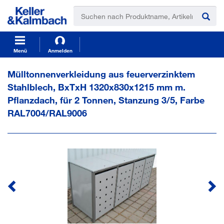
t
t
e
e
x
x
t
t
.
.
s
s
Menü
Anmelden
k
k
i
i
Mülltonnenverkleidung aus feuerverzinktem
p
p
Stahlblech, BxTxH 1320x830x1215 mm m.
T
T
o
o
Pflanzdach, für 2 Tonnen, Stanzung 3/5, Farbe
C
N
RAL7004/RAL9006
o
a
n
v
t
i
e
g
n
a
t
t
i
o
n