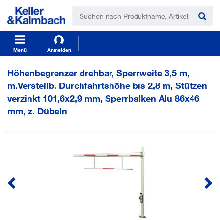
t
t
e
e
x
x
t
t
.
.
s
s
Menü
Anmelden
k
k
i
i
Höhenbegrenzer drehbar, Sperrweite 3,5 m,
p
p
m.Verstellb. Durchfahrtshöhe bis 2,8 m, Stützen
T
T
o
o
verzinkt 101,6x2,9 mm, Sperrbalken Alu 86x46
C
N
mm, z. Dübeln
o
a
n
v
t
i
e
g
n
a
t
t
i
o
n