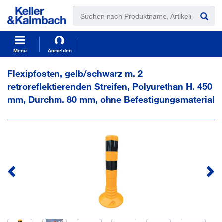
t
t
e
e
x
x
t
t
.
.
s
s
Menü
Anmelden
k
k
i
i
Flexipfosten, gelb/schwarz m. 2
p
p
retroreflektierenden Streifen, Polyurethan H. 450
T
T
o
o
mm, Durchm. 80 mm, ohne Befestigungsmaterial
C
N
o
a
n
v
t
i
e
g
n
a
t
t
i
o
n