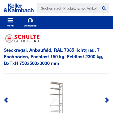
t
t
e
e
x
x
t
t
.
.
s
s
Menü
Anmelden
k
k
i
i
p
p
T
T
Steckregal, Anbaufeld, RAL 7035 lichtgrau, 7
o
o
C
N
Fachböden, Fachlast 150 kg, Feldlast 2300 kg,
o
a
BxTxH 750x500x3000 mm
n
v
t
i
e
g
n
a
t
t
i
o
n