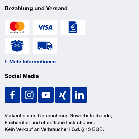
Farbe Rahmen
RAL 7035 Lichtgrau
Bezahlung und Versand
Feldlast
2.300 kg
Material
Stahl
Oberfläche Boden
lackiert
Oberfläche Regalrahmen
lackiert
Regalausführung
Anbaufeld
Regalsystem
Stecksystem
EAN/GTIN
4004514205599
Mehr Informationen
Social Media
Verkauf nur an Unternehmer, Gewerbetreibende,
Freiberufler und öffentliche Institutionen.
Kein Verkauf an Verbraucher i.S.d. § 13 BGB.