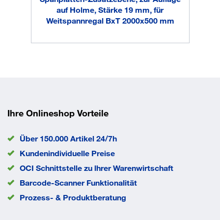
Abmessung Höhe
3000 mm
auf Holme, Stärke 19 mm, für
Abmessung Tiefe
500 mm
Weitspannregal BxT 2000x500 mm
Anlieferung
zerlegt
Anzahl Böden
5 Stück
Ausführung Boden
Spanplatte
Fachlast
500 kg
Farbe Boden
holz
Farbe Rahmen
verzinkt
Feldlast
2.500 kg
Ihre Onlineshop Vorteile
Material
Stahl
Oberfläche Boden
Holz
Über 150.000 Artikel 24/7h
Oberfläche Regalrahmen
verzinkt
Regalausführung
Grundfeld
Kundenindividuelle Preise
Regalsystem
Stecksystem
OCI Schnittstelle zu lhrer Warenwirtschaft
EAN/GTIN
4004514266835
Barcode-Scanner Funktionalität
Prozess- & Produktberatung