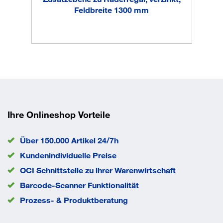
werden
Feldbreite 1300 mm
Abmessung Breite
1300 mm
Abmessung Höhe
2750 mm
Abmessung Tiefe
400 mm
Anlieferung
zerlegt
Anzahl Lagerebenen
4 Stück
Fachlast
150 kg
Farbe
verzinkt
Feldlast
600 kg
Ihre Onlineshop Vorteile
Material
Stahl
Oberfläche
verzinkt
Über 150.000 Artikel 24/7h
Regalausführung
Anbaufeld
Kundenindividuelle Preise
Regalsystem
Stecksystem
OCI Schnittstelle zu lhrer Warenwirtschaft
EAN/GTIN
4058255010400
Barcode-Scanner Funktionalität
Prozess- & Produktberatung