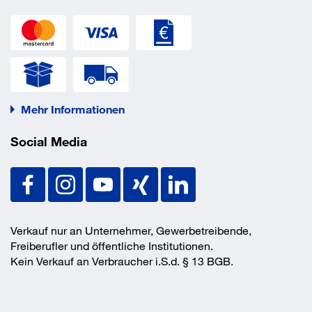
Anlieferung
montiert
Anzahl Fächer
12 Stück
Ausführung Schloss
Zylinderschloss
Farbe Front
RAL_7035_Lichtgrau
Farbe Korpus
RAL 7035 lichtgrau
Material
Stahlblech
Mehr Informationen
Schrankunterbau
mit Sockel
EAN/GTIN
4065714509788
Social Media
Verkauf nur an Unternehmer, Gewerbetreibende,
Freiberufler und öffentliche Institutionen.
Kein Verkauf an Verbraucher i.S.d. § 13 BGB.