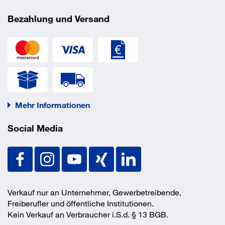
Abmessung Breite
520 mm
Bezahlung und Versand
Abmessung Höhe
1400 mm
Anlieferung
montiert
Arbeitshöhe
2,70 m
Ausführung Stufe
geboerdelt
Gewicht
6,0 kg
Material
GFK
Nutzung
einseitig
Mehr Informationen
Podesthöhe
680 mm
Social Media
Stufenanzahl inkl. Plattform
3 Stück
Stufentiefe
30 mm
EAN/GTIN
4003866404315
Verkauf nur an Unternehmer, Gewerbetreibende,
Freiberufler und öffentliche Institutionen.
Kein Verkauf an Verbraucher i.S.d. § 13 BGB.