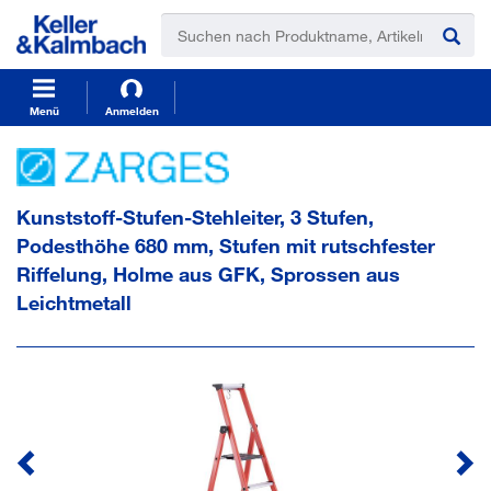
t
t
e
e
x
x
t
t
.
.
s
s
Menü
Anmelden
k
k
i
i
p
p
T
T
Kunststoff-Stufen-Stehleiter, 3 Stufen,
o
o
C
N
Podesthöhe 680 mm, Stufen mit rutschfester
o
a
Riffelung, Holme aus GFK, Sprossen aus
n
v
t
i
Leichtmetall
e
g
n
a
t
t
i
o
n