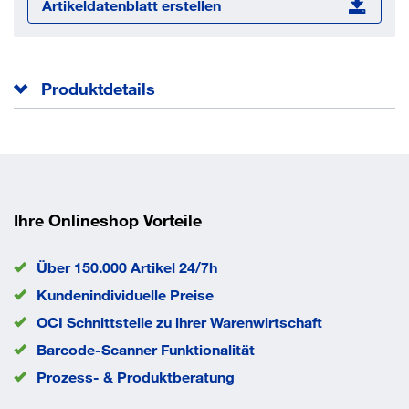
Artikeldatenblatt erstellen
Produktdetails
GFK-Mischbauweise
Holme GFK, Stufen aus Alu-Strangpressprofilen
Stufentiefe 80 mm mit rutschfester Riffelung
Sicherheitsplattform 250 x 250 mm
Ihre Onlineshop Vorteile
Werkzeugablageschale aus Kunststoff
Zusammengeklappt nur 88 mm breit
Über 150.000 Artikel 24/7h
Ideal für Arbeiten an Elektroanlagen durch isolierende
Kundenindividuelle Preise
Holme aus glasfaserverstärktem Kunststoff
Entspricht EN 131 professional
OCI Schnittstelle zu lhrer Warenwirtschaft
Ausführung:
Barcode-Scanner Funktionalität
Stufen gebördelt Einsatzorte:
Prozess- & Produktberatung
Industrie
Baustelle