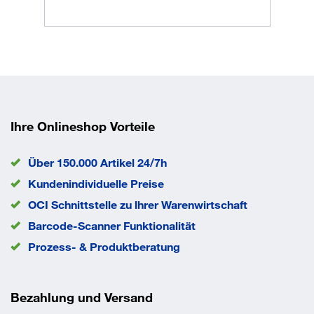
Höhe
1305 mm
Material
Stahl
Rad-Ø
260 mm
Schaufel Tiefe
250 mm
Traglast
250 kg
Treppengängig
nein
EAN/GTIN
4035694002630
Ihre Onlineshop Vorteile
Über 150.000 Artikel 24/7h
Kundenindividuelle Preise
OCI Schnittstelle zu lhrer Warenwirtschaft
Barcode-Scanner Funktionalität
Prozess- & Produktberatung
Bezahlung und Versand