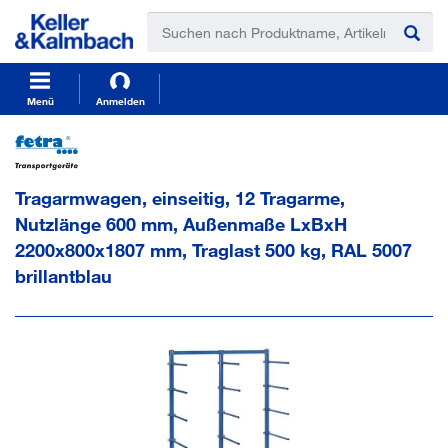
t
t
e
e
x
x
t
t
.
.
s
s
Menü
Anmelden
k
k
i
i
p
p
T
T
Tragarmwagen, einseitig, 12 Tragarme,
o
o
C
N
Nutzlänge 600 mm, Außenmaße LxBxH
o
a
2200x800x1807 mm, Traglast 500 kg, RAL 5007
n
v
t
i
brillantblau
e
g
n
a
t
t
i
o
n