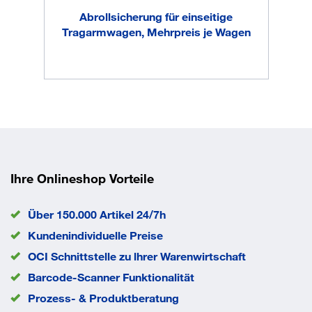
Traglast je Ebene 80 kg
Abrollsicherung für einseitige
Et
Variables System für Langguttransporte und -lagerung
Tragarmwagen, Mehrpreis je Wagen
Tragarme stufenlos verstellbar
Wagen komplett verschraubt
Anlieferung
zerlegt
Ausführung
Tragarme pulverbeschichtet
Gewicht
75 kg
Rad-Ø
200 mm
Traglast
500 kg
EAN/GTIN
4017976046167
Ihre Onlineshop Vorteile
Über 150.000 Artikel 24/7h
Kundenindividuelle Preise
OCI Schnittstelle zu lhrer Warenwirtschaft
Barcode-Scanner Funktionalität
Prozess- & Produktberatung