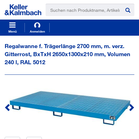
t
t
e
e
x
x
t
t
.
.
s
s
Menü
Anmelden
k
k
i
i
Regalwanne f. Trägerlänge 2700 mm, m. verz.
p
p
Gitterrost, BxTxH 2650x1300x210 mm, Volumen
T
T
o
o
240 l, RAL 5012
C
N
o
a
n
v
t
i
e
g
n
a
t
t
i
o
n