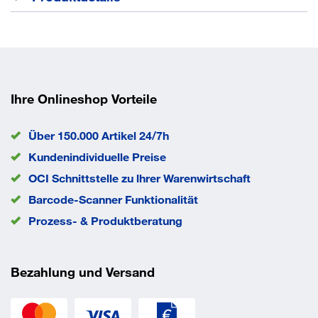
Zum Lagern von Werkzeugen
Aus hochwertigem Kunststoff
Farbe rot Bei Bestellung von Zubehör ohne
Hauptartikel können zusätzliche Frachtkosten
Ihre Onlineshop Vorteile
entstehen.
Über 150.000 Artikel 24/7h
Werkzeugaufnahme
HSK_32
Kundenindividuelle Preise
EAN/GTIN
7612269042566
OCI Schnittstelle zu lhrer Warenwirtschaft
Barcode-Scanner Funktionalität
Prozess- & Produktberatung
Bezahlung und Versand