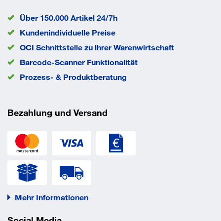
Klemmbereich min.
3.5 mm
Scherkraft
750 N
Über 150.000 Artikel 24/7h
Durchmesser des Nietdornes
1.75 mm
Kundenindividuelle Preise
dm
Material Dorn
Stahl
OCI Schnittstelle zu lhrer Warenwirtschaft
Länge der Niethülse l
8 mm
Barcode-Scanner Funktionalität
Material Hülse
Aluminium
Prozess- & Produktberatung
Durchmesser d
3,2 mm
EAN/GTIN
None
Bezahlung und Versand
Mehr Informationen
Social Media