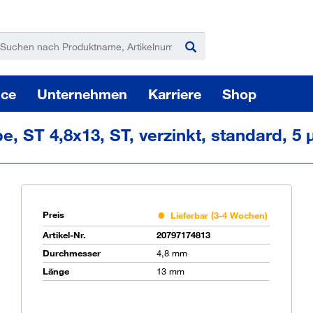
ice
Unternehmen
Karriere
Shop
e, ST 4,8x13, ST, verzinkt, standard, 5
Preis
Lieferbar (3-4 Wochen)
Pas
Artikel-Nr.
20797174813
Durchmesser
4,8 mm
Länge
13 mm
Sie