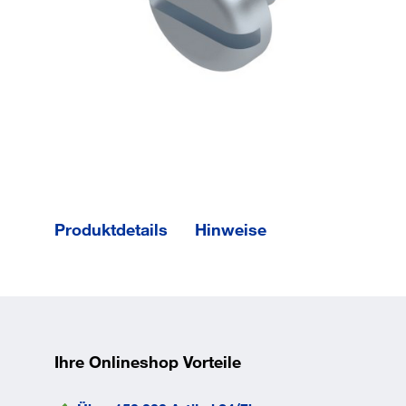
Produktdetails
Hinweise
Form F mit
Zapfen und
Schlitz.
Gesamtlänge l
13
mm
Ihre Onlineshop Vorteile
Norm
DIN
7971