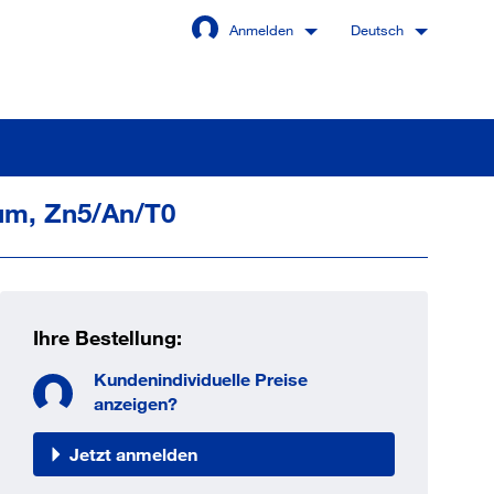
Anmelden
Deutsch
 µm, Zn5/An/T0
Angemeldet bleiben
Anmelden
Ihre Bestellung:
swort vergessen?
Kundenindividuelle Preise
anzeigen?
Jetzt anmelden
 sind noch kein Kunde