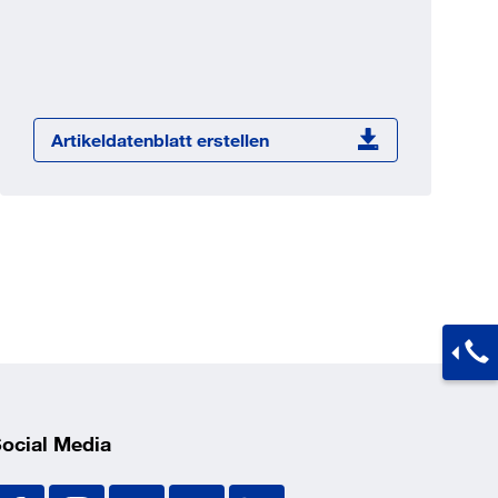
Jetzt registrieren
ber 100.000 Artikel 24/7h
undenindividuelle Preise
CI Schnittstelle zu lhrer
Artikeldatenblatt erstellen
Warenwirtschaft
Barcode-Scanner Funktionalität
Prozess- & Produktberatung
ocial Media