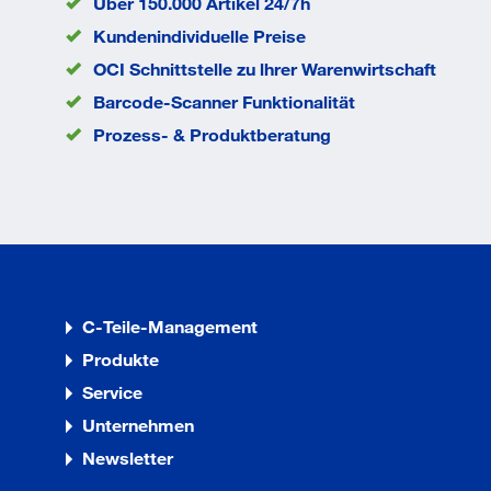
F
Über 150.000 Artikel 24/7h
Kopfhöhe k
2.8
Kundenindividuelle Preise
mm
OCI Schnittstelle zu lhrer Warenwirtschaft
Kopfdurchmesser
9.5
dk
mm
Barcode-Scanner Funktionalität
Durchmesser d
4,8
Prozess- & Produktberatung
mm
EAN/GTIN
None
C-Teile-Management
Produkte
Service
Unternehmen
Newsletter