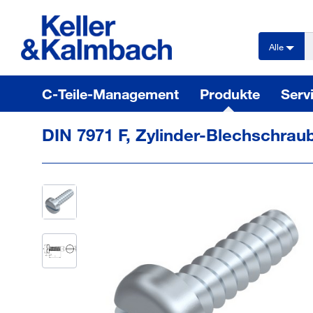
text.skipToContent
text.skipToNavigation
Alle
C-Teile-Management
Produkte
Serv
DIN 7971 F, Zylinder-Blechschraub