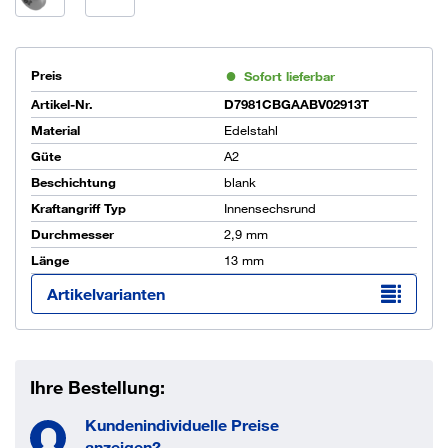
Preis
Sofort lieferbar
Artikel-Nr.
D7981CBGAABV02913T
Material
Edelstahl
Güte
A2
Beschichtung
blank
Kraftangriff Typ
Innensechsrund
Durchmesser
2,9 mm
Länge
13 mm
Artikelvarianten
Ihre Bestellung:
Kundenindividuelle Preise
anzeigen?