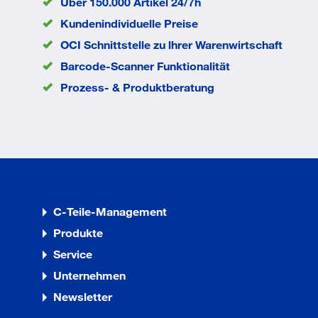
Über 150.000 Artikel 24/7h
mm
Kopfdurchmesser
8.2
Kundenindividuelle Preise
dk
mm
OCI Schnittstelle zu lhrer Warenwirtschaft
Durchmesser d
4,2
mm
Barcode-Scanner Funktionalität
EAN/GTIN
None
Prozess- & Produktberatung
C-Teile-Management
Produkte
Service
Unternehmen
Newsletter