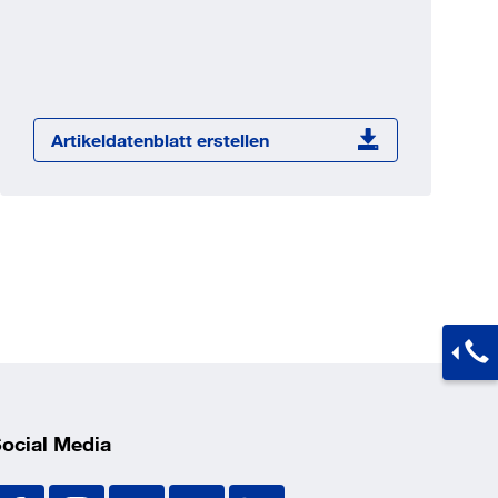
Jetzt registrieren
ber 100.000 Artikel 24/7h
undenindividuelle Preise
CI Schnittstelle zu lhrer
Artikeldatenblatt erstellen
Warenwirtschaft
Barcode-Scanner Funktionalität
Prozess- & Produktberatung
ocial Media