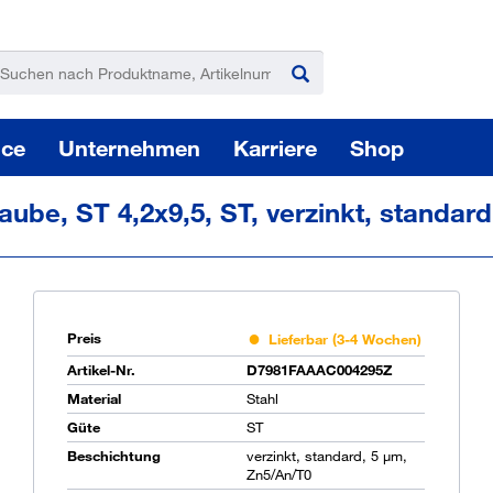
ice
Unternehmen
Karriere
Shop
ube, ST 4,2x9,5, ST, verzinkt, standard
Preis
Lieferbar (3-4 Wochen)
Pas
Artikel-Nr.
D7981FAAAC004295Z
Material
Stahl
Güte
ST
Beschichtung
verzinkt, standard, 5 µm,
Sie
Zn5/An/T0