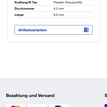
Kraftangriff Typ
Pozidriv Kreuzschlitz
Durchmesser
4,2 mm
Länge
9,5 mm
Ü
K
O
Artikelvarianten
Bezahlung und Versand
S