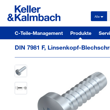
text.skipToContent
text.skipToNavigation
Alle
C-Teile-Management
Produkte
Serv
DIN 7981 F, Linsenkopf-Blechschra