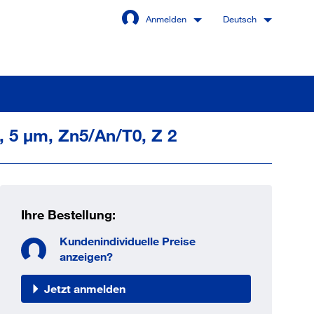
Anmelden
Deutsch
, 5 µm, Zn5/An/T0, Z 2
Angemeldet bleiben
Anmelden
Ihre Bestellung:
swort vergessen?
Kundenindividuelle Preise
anzeigen?
Jetzt anmelden
 sind noch kein Kunde